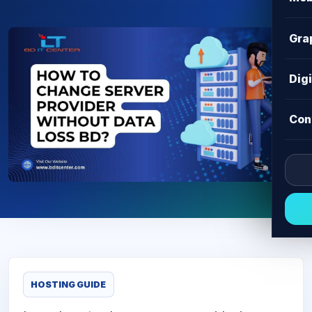
Gra
Dig
Con
HOSTING GUIDE