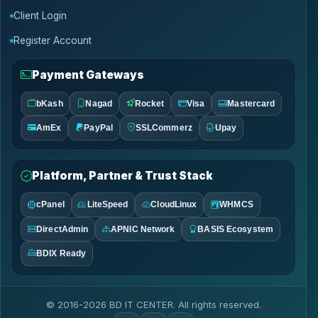
Client Login
Register Account
Payment Gateways
bKash
Nagad
Rocket
Visa
Mastercard
AmEx
PayPal
SSLCommerz
Upay
Platform, Partner & Trust Stack
cPanel
LiteSpeed
CloudLinux
WHMCS
DirectAdmin
APNIC Network
BASIS Ecosystem
BDIX Ready
© 2016-2026 BD IT CENTER. All rights reserved.