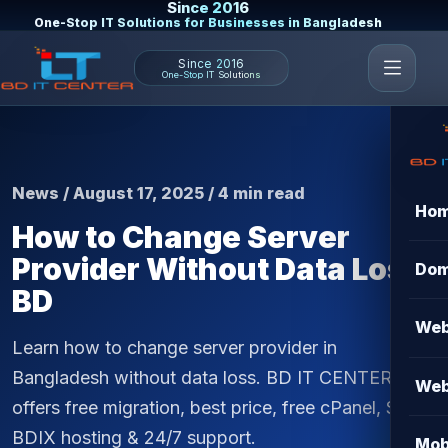
Since 2016
One-Stop IT Solutions for Businesses in Bangladesh
Since 2016
One-Stop IT Solutions
News / August 17, 2025 / 4 min read
Ho
How to Change Server
Provider Without Data Loss
Dom
BD
Web
Learn how to change server provider in
Bangladesh without data loss. BD IT CENTER
Web
offers free migration, best price, free cPanel, SSL,
BDIX hosting & 24/7 support.
Mob