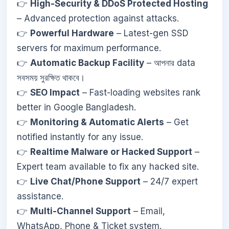
👉
High-Security & DDoS Protected Hosting
– Advanced protection against attacks.
👉
Powerful Hardware
– Latest-gen SSD
servers for maximum performance.
👉
Automatic Backup Facility
– আপনার data
সবসময় সুরক্ষিত থাকবে।
👉
SEO Impact
– Fast-loading websites rank
better in Google Bangladesh.
👉
Monitoring & Automatic Alerts
– Get
notified instantly for any issue.
👉
Realtime Malware or Hacked Support
–
Expert team available to fix any hacked site.
👉
Live Chat/Phone Support
– 24/7 expert
assistance.
👉
Multi-Channel Support
– Email,
WhatsApp, Phone & Ticket system.