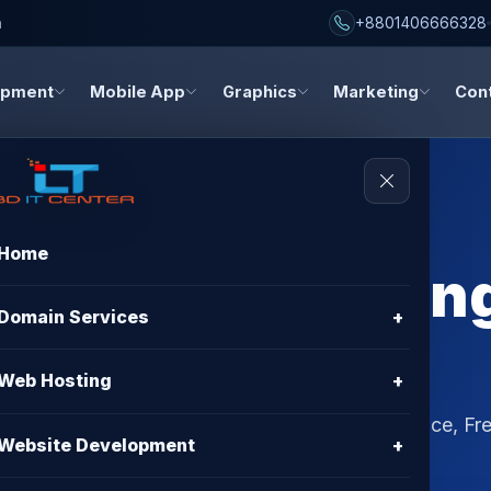
h
+8801406666328
opment
Mobile App
Graphics
Marketing
Con
Home
mize VPS Hostin
Domain Services
+
BD IT CENTER
Web Hosting
+
d in Bangladesh. BD IT CENTER offers Best Price, Fre
Website Development
+
S protection & 24/7 support.