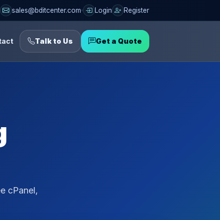
sales@bditcenter.com
Login
Register
tact
Talk to Us
Get a Quote
g
e cPanel,