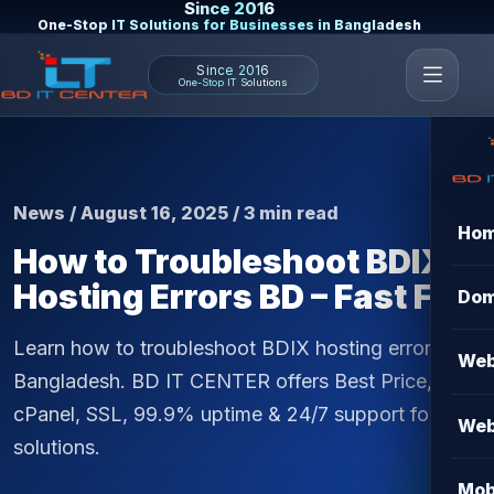
Since 2016
One-Stop IT Solutions for Businesses in Bangladesh
Since 2016
One-Stop IT Solutions
News / August 16, 2025 / 3 min read
Ho
How to Troubleshoot BDIX
Hosting Errors BD – Fast Fix
Dom
Learn how to troubleshoot BDIX hosting errors in
Web
Bangladesh. BD IT CENTER offers Best Price, Free
cPanel, SSL, 99.9% uptime & 24/7 support for fast
Web
solutions.
Mob