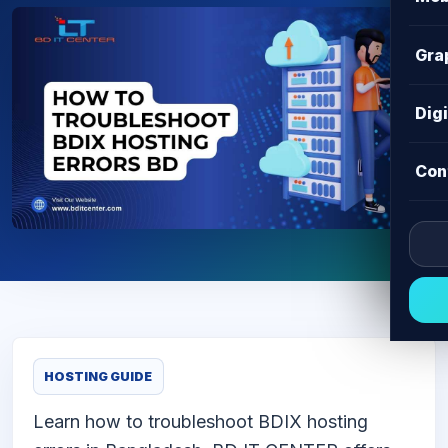
Gra
Dig
Con
HOSTING GUIDE
Learn how to troubleshoot BDIX hosting