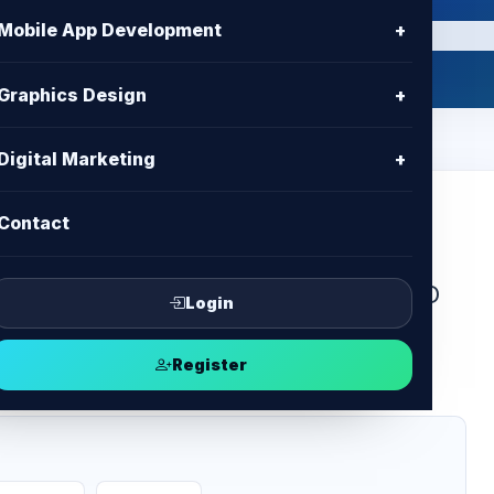
Mobile App Development
+
Graphics Design
+
Digital Marketing
+
Contact
FA login protection in Bangladesh. BD
Login
e, high-security, and expert web
Register
.