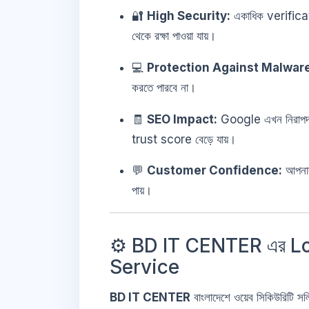
🔐
High Security:
একাধিক verific
থেকে রক্ষা পাওয়া যায়।
💻
Protection Against Malwar
করতে পারবে না।
🧾
SEO Impact:
Google এখন নিরাপদ ও
trust score বেড়ে যায়।
💬
Customer Confidence:
আপনার 
পায়।
⚙️ BD IT CENTER এর L
Service
BD IT CENTER
বাংলাদেশে ওয়েব সিকিউরিটি 