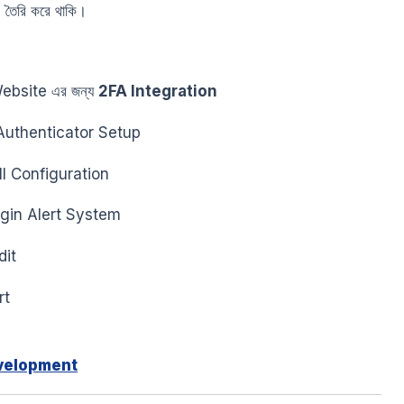
 তৈরি করে থাকি।
ebsite এর জন্য
2FA Integration
Authenticator Setup
ll Configuration
ogin Alert System
dit
rt
velopment