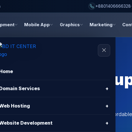
h
+8801406666328
opment
Mobile App
Graphics
Marketing
Con
Home
tion & 2FA Setup
Domain Services
+
Bangladesh
Web Hosting
+
ection in Bangladesh. BD IT CENTER offers affordable
Website Development
+
24/7 support.