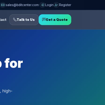
sales@bditcenter.com
Login
Register
tact
Talk to Us
Get a Quote
 for
, high-