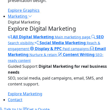
presentation design.
Explore Graphics
Marketing
Digital Marketing
Explore Digital Marketing
All Digital Marketing
SEO
Main marketing page
Social Media Marketing
Search visibility
Reach &
Display & PPC
Email
engagement
Paid campaigns
Marketing
Content Writing
Nurture & retain
SEO-
ready content
Guided Support
Digital Marketing for real business
needs
SEO, social media, paid campaigns, email, SMS, and
content support.
Explore Marketing
Contact
Talk to Us
Get a Quote