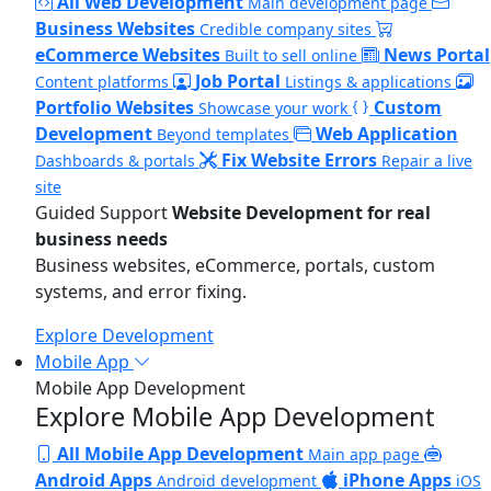
All Web Development
Main development page
Business Websites
Credible company sites
eCommerce Websites
News Portal
Built to sell online
Job Portal
Content platforms
Listings & applications
Portfolio Websites
Custom
Showcase your work
Development
Web Application
Beyond templates
Fix Website Errors
Dashboards & portals
Repair a live
site
Guided Support
Website Development for real
business needs
Business websites, eCommerce, portals, custom
systems, and error fixing.
Explore Development
Mobile App
Mobile App Development
Explore Mobile App Development
All Mobile App Development
Main app page
Android Apps
iPhone Apps
Android development
iOS