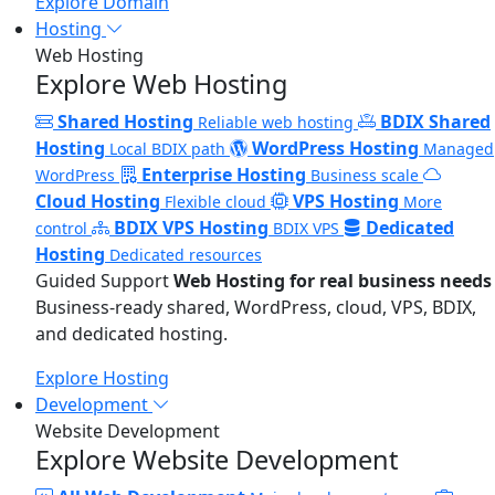
Explore Domain
Hosting
Web Hosting
Explore Web Hosting
Shared Hosting
BDIX Shared
Reliable web hosting
Hosting
WordPress Hosting
Local BDIX path
Managed
Enterprise Hosting
WordPress
Business scale
Cloud Hosting
VPS Hosting
Flexible cloud
More
BDIX VPS Hosting
Dedicated
control
BDIX VPS
Hosting
Dedicated resources
Guided Support
Web Hosting for real business needs
Business-ready shared, WordPress, cloud, VPS, BDIX,
and dedicated hosting.
Explore Hosting
Development
Website Development
Explore Website Development