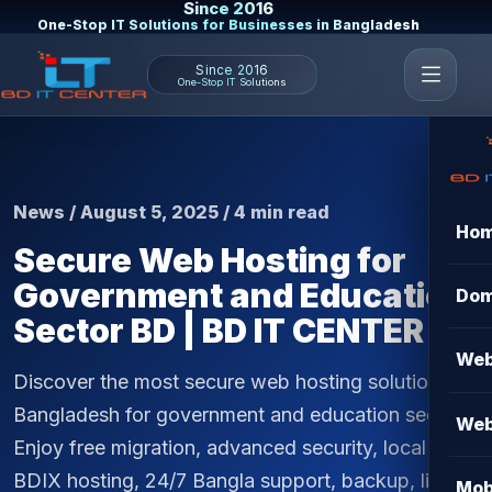
Since 2016
One-Stop IT Solutions for Businesses in Bangladesh
Since 2016
One-Stop IT Solutions
News / August 5, 2025 / 4 min read
Ho
Secure Web Hosting for
Government and Education
Dom
Sector BD | BD IT CENTER
Web
Discover the most secure web hosting solutions in
Bangladesh for government and education sectors.
Web
Enjoy free migration, advanced security, local
BDIX hosting, 24/7 Bangla support, backup, live
Mob