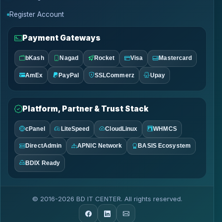
Register Account
Payment Gateways
bKash
Nagad
Rocket
Visa
Mastercard
AmEx
PayPal
SSLCommerz
Upay
Platform, Partner & Trust Stack
cPanel
LiteSpeed
CloudLinux
WHMCS
DirectAdmin
APNIC Network
BASIS Ecosystem
BDIX Ready
© 2016-2026 BD IT CENTER. All rights reserved.