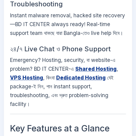
Troubleshooting
Instant malware removal, hacked site recovery
—BD IT CENTER always ready! Real-time
support team থাকছে যারা Bangla-তেও live help দিবে।
২৪/৭ Live Chat ও Phone Support
Emergency? Hosting, security, বা website-এ
problem? BD IT CENTER-এ
Shared Hosting
,
VPS Hosting
, কিংবা
Dedicated Hosting
যেই
package-ই নিন, পান instant support,
troubleshooting, এবং দ্রুত problem-solving
facility।
Key Features at a Glance