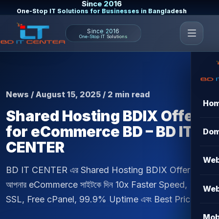
Since 2016
One-Stop IT Solutions for Businesses in Bangladesh
Since 2016
One-Stop IT Solutions
News / August 15, 2025 / 2 min read
Ho
Shared Hosting BDIX Offer
for eCommerce BD – BD IT
Dom
CENTER
Web
BD IT CENTER এর Shared Hosting BDIX Offer দিয়ে
আপনার eCommerce সাইটকে দিন 10x Faster Speed, Free
Web
SSL, Free cPanel, 99.9% Uptime এবং Best Price।
Mob