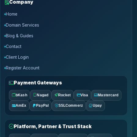
Company
Home
Domain Services
Blog & Guides
Contact
Client Login
Register Account
Payment Gateways
bKash
Nagad
Rocket
Visa
Mastercard
AmEx
PayPal
SSLCommerz
Upay
Platform, Partner & Trust Stack