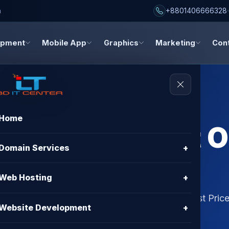
h
+8801406666328
opment
Mobile App
Graphics
Marketing
Con
Home
ing cPanel Not 
Domain Services
+
 BD
Web Hosting
+
ng problem সমাধানের উপায়। BD IT CENTER দিচ্ছে Best Price
Website Development
+
otection সহ 24/7 সাপোর্ট।