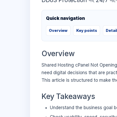
DDoS Protection সহ 24/7 সাপো
Quick navigation
Overview
Key points
Detai
Overview
Shared Hosting cPanel Not Opening
need digital decisions that are prac
This article is structured to make t
Key Takeaways
Understand the business goal be