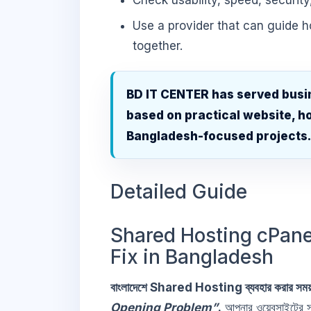
Check usability, speed, security
Use a provider that can guide 
together.
BD IT CENTER has served busi
based on practical website, ho
Bangladesh-focused projects
Detailed Guide
Shared Hosting cPane
Fix in Bangladesh
বাংলাদেশে Shared Hosting ব্যবহার করার সময় 
Opening Problem”
.
আপনার ওয়েবসাইটের স