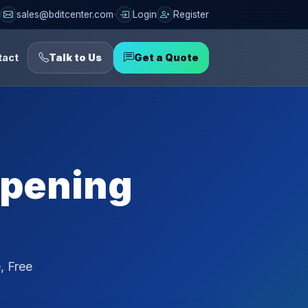
sales@bditcenter.com
Login
Register
tact
Talk to Us
Get a Quote
Opening
, Free