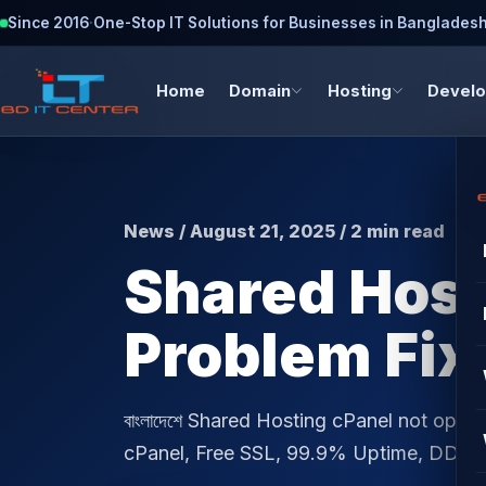
Since 2016
·
One-Stop IT Solutions for Businesses in Banglades
Home
Domain
Hosting
Devel
News / August 21, 2025 / 2 min read
Shared Host
Problem Fix
বাংলাদেশে Shared Hosting cPanel not openi
cPanel, Free SSL, 99.9% Uptime, DDoS Pr