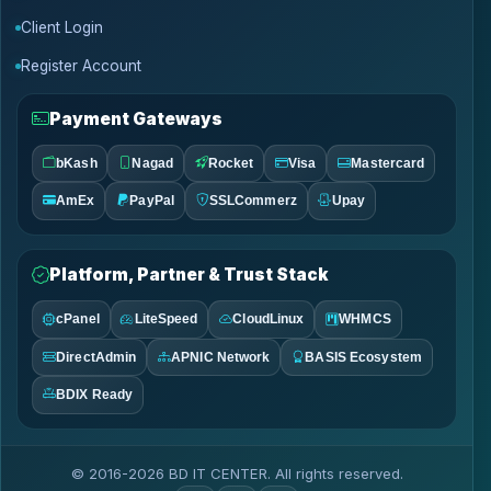
Client Login
Register Account
Payment Gateways
bKash
Nagad
Rocket
Visa
Mastercard
AmEx
PayPal
SSLCommerz
Upay
Platform, Partner & Trust Stack
cPanel
LiteSpeed
CloudLinux
WHMCS
DirectAdmin
APNIC Network
BASIS Ecosystem
BDIX Ready
© 2016-2026 BD IT CENTER. All rights reserved.