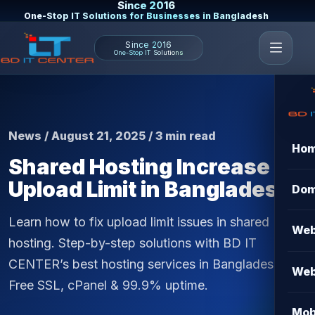
Since 2016
One-Stop IT Solutions for Businesses in Bangladesh
Since 2016
One-Stop IT Solutions
News / August 21, 2025 / 3 min read
Ho
Shared Hosting Increase
Upload Limit in Bangladesh
Dom
Learn how to fix upload limit issues in shared
Web
hosting. Step-by-step solutions with BD IT
CENTER’s best hosting services in Bangladesh.
Web
Free SSL, cPanel & 99.9% uptime.
Mob