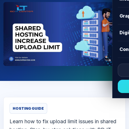
Gra
Dig
Con
HOSTING GUIDE
Learn how to fix upload limit issues in shared