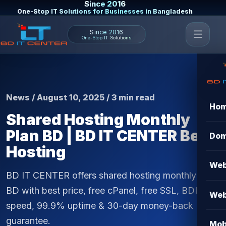
Since 2016
One-Stop IT Solutions for Businesses in Bangladesh
Since 2016
One-Stop IT Solutions
News / August 10, 2025 / 3 min read
Ho
Shared Hosting Monthly
Plan BD | BD IT CENTER Best
Dom
Hosting
Web
BD IT CENTER offers shared hosting monthly plan
BD with best price, free cPanel, free SSL, BDIX
Web
speed, 99.9% uptime & 30-day money-back
guarantee.
Mob