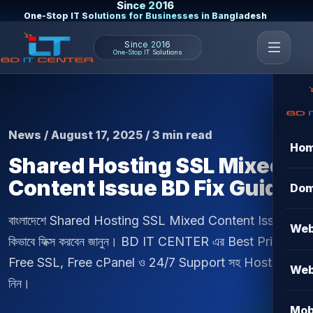
Since 2016
One-Stop IT Solutions for Businesses in Bangladesh
Since 2016
One-Stop IT Solutions
News / August 17, 2025 / 3 min read
Ho
Shared Hosting SSL Mixed
Content Issue BD Fix Guide
Dom
বাংলাদেশে Shared Hosting SSL Mixed Content Issue
Web
কিভাবে ফিক্স করবেন জানুন। BD IT CENTER এর Best Price,
Free SSL, Free cPanel ও 24/7 Support সহ Hosting
Web
নিন।
Mob