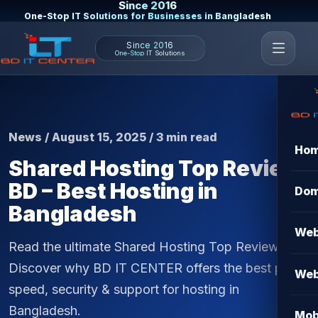
Since 2016
One-Stop IT Solutions for Businesses in Bangladesh
Since 2016
One-Stop IT Solutions
News / August 15, 2025 / 3 min read
Ho
Shared Hosting Top Review
BD – Best Hosting in
Dom
Bangladesh
Web
Read the ultimate Shared Hosting Top Review BD.
Discover why BD IT CENTER offers the best price,
Web
speed, security & support for hosting in
Bangladesh.
Mob