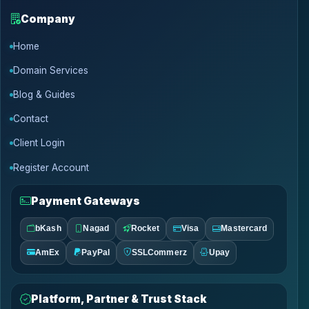
Company
Home
Domain Services
Blog & Guides
Contact
Client Login
Register Account
Payment Gateways
bKash
Nagad
Rocket
Visa
Mastercard
AmEx
PayPal
SSLCommerz
Upay
Platform, Partner & Trust Stack