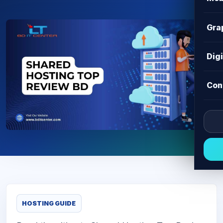
Gra
Dig
Con
HOSTING GUIDE