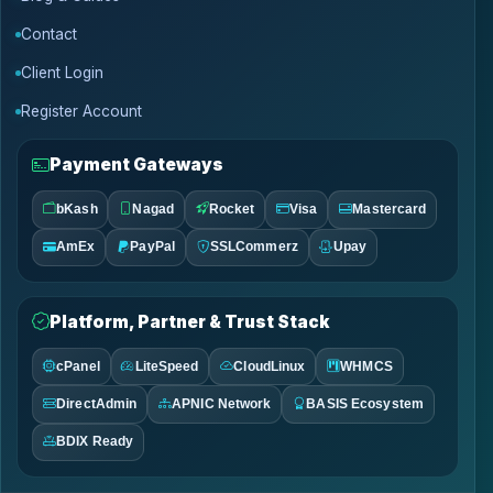
Contact
Client Login
Register Account
Payment Gateways
bKash
Nagad
Rocket
Visa
Mastercard
AmEx
PayPal
SSLCommerz
Upay
Platform, Partner & Trust Stack
cPanel
LiteSpeed
CloudLinux
WHMCS
DirectAdmin
APNIC Network
BASIS Ecosystem
BDIX Ready