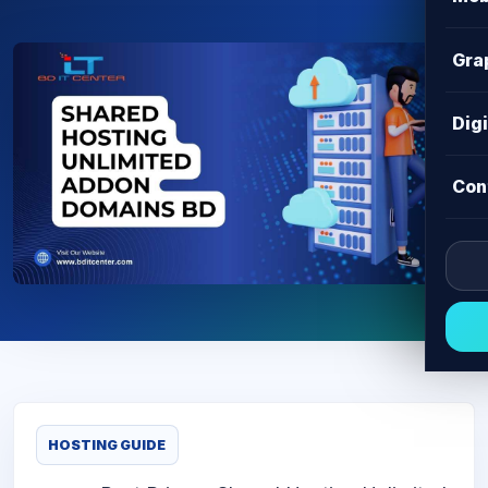
Gra
Dig
Con
HOSTING GUIDE