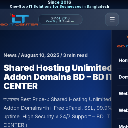
Since 2016
One-Stop IT Solutions for Businesses in Bangladesh
Since 2016
One-Stop IT Solutions
News / August 10, 2025 / 3 min read
Ho
Shared Hosting Unlimited
Addon Domains BD – BD IT
Dom
CENTER
Web
বাংলাদেশে Best Price-এ Shared Hosting Unlimited
Addon Domains পান। Free cPanel, SSL, 99.9%
Web
uptime, High Security ও 24/7 Support – BD IT
CENTER।
Mob