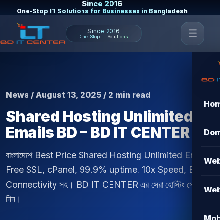
Since 2016
One-Stop IT Solutions for Businesses in Bangladesh
Since 2016
One-Stop IT Solutions
News / August 13, 2025 / 2 min read
Ho
Shared Hosting Unlimited
Emails BD – BD IT CENTER
Dom
বাংলাদেশে Best Price Shared Hosting Unlimited Emails,
Web
Free SSL, cPanel, 99.9% uptime, 10x Speed, BDIX
Connectivity সহ। BD IT CENTER এর সেরা হোস্টিং সেবা
Web
নিন।
Mob