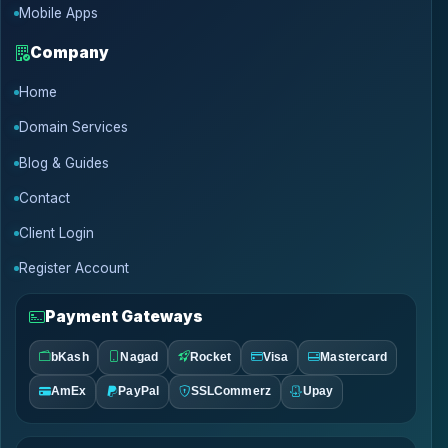
Mobile Apps
Company
Home
Domain Services
Blog & Guides
Contact
Client Login
Register Account
Payment Gateways
bKash
Nagad
Rocket
Visa
Mastercard
AmEx
PayPal
SSLCommerz
Upay