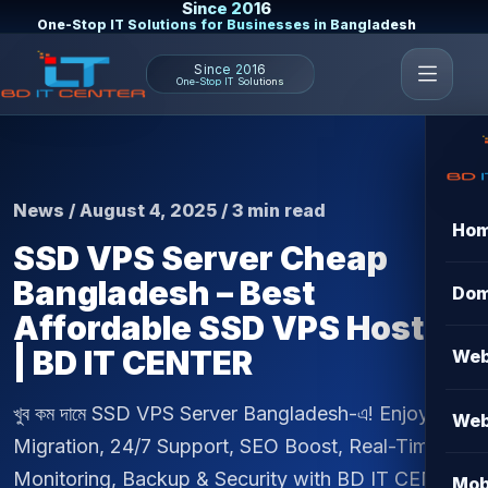
Since 2016
One-Stop IT Solutions for Businesses in Bangladesh
Since 2016
One-Stop IT Solutions
News / August 4, 2025 / 3 min read
Ho
SSD VPS Server Cheap
Bangladesh – Best
Dom
Affordable SSD VPS Hosting
| BD IT CENTER
Web
খুব কম দামে SSD VPS Server Bangladesh-এ! Enjoy Free
Web
Migration, 24/7 Support, SEO Boost, Real-Time
Monitoring, Backup & Security with BD IT CENTER
Mob