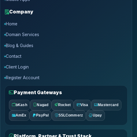
Company
Home
Domain Services
Blog & Guides
Contact
Client Login
Register Account
Payment Gateways
bKash
Nagad
Rocket
Visa
Mastercard
AmEx
PayPal
SSLCommerz
Upay
Platform, Partner & Trust Stack