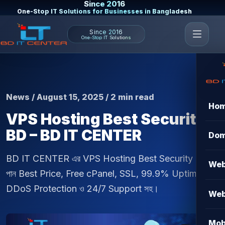
Since 2016
One-Stop IT Solutions for Businesses in Bangladesh
Since 2016
One-Stop IT Solutions
News / August 15, 2025 / 2 min read
Ho
VPS Hosting Best Security
BD – BD IT CENTER
Dom
BD IT CENTER এর VPS Hosting Best Security BD
Web
পান Best Price, Free cPanel, SSL, 99.9% Uptime,
DDoS Protection ও 24/7 Support সহ।
Web
Mob