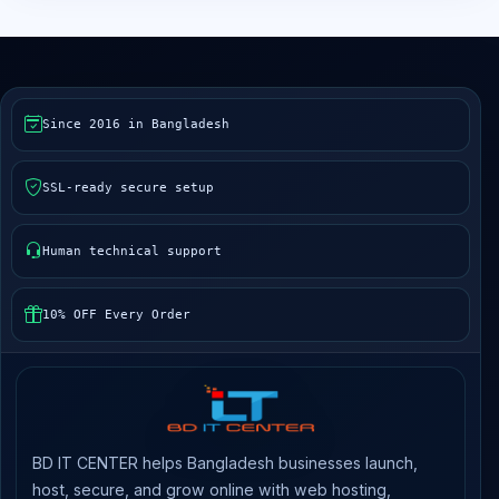
Since 2016 in Bangladesh
SSL-ready secure setup
Human technical support
10% OFF Every Order
BD IT CENTER helps Bangladesh businesses launch,
host, secure, and grow online with web hosting,