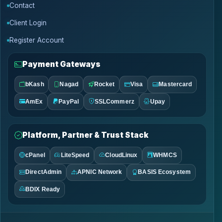
Contact
Client Login
Register Account
Payment Gateways
bKash
Nagad
Rocket
Visa
Mastercard
AmEx
PayPal
SSLCommerz
Upay
Platform, Partner & Trust Stack
cPanel
LiteSpeed
CloudLinux
WHMCS
DirectAdmin
APNIC Network
BASIS Ecosystem
BDIX Ready