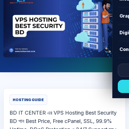
Gra
Dig
Con
HOSTING GUIDE
BD IT CENTER এর VPS Hosting Best Security
BD পান Best Price, Free cPanel, SSL, 99.9%