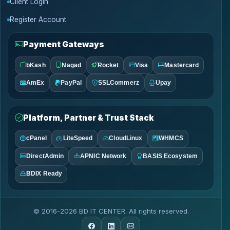
Client Login
Register Account
Payment Gateways
bKash
Nagad
Rocket
Visa
Mastercard
AmEx
PayPal
SSLCommerz
Upay
Platform, Partner & Trust Stack
cPanel
LiteSpeed
CloudLinux
WHMCS
DirectAdmin
APNIC Network
BASIS Ecosystem
BDIX Ready
© 2016-2026 BD IT CENTER. All rights reserved.