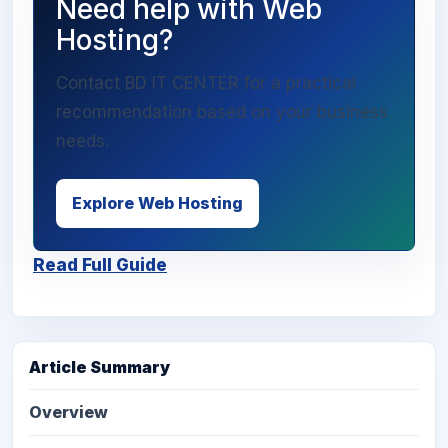
Need help with Web
Hosting?
Contact BD IT CENTER for a practical
recommendation based on your business
needs.
Explore Web Hosting
Read Full Guide
Article Summary
Overview