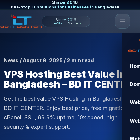
Since 2016
One-Stop IT Solutions for Businesses in Bangladesh
Since 2016
One-Stop IT Solutions
News / August 9, 2025 / 2 min read
Ho
VPS Hosting Best Value in
Bangladesh – BD IT CENTER
Dom
Get the best value VPS Hosting in Bangladesh with
Web
BD IT CENTER. Enjoy best price, free migration,
cPanel, SSL, 99.9% uptime, 10x speed, high
Web
security & expert support.
Mob