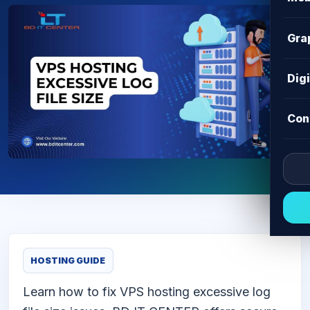
Gra
Dig
Con
HOSTING GUIDE
Learn how to fix VPS hosting excessive log