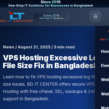
Since 2016
One-Stop IT Solutions for Businesses in Bangladesh
Since 2016
One-Stop IT Solutions
News / August 21, 2025 / 3 min read
Ho
VPS Hosting Excessive Log
File Size Fix in Bangladesh
Dom
Learn how to fix VPS hosting excessive log file
Web
size issues. BD IT CENTER offers secure VPS
Hosting with free cPanel, SSL, backups & 24/7
Web
support in Bangladesh.
Mob