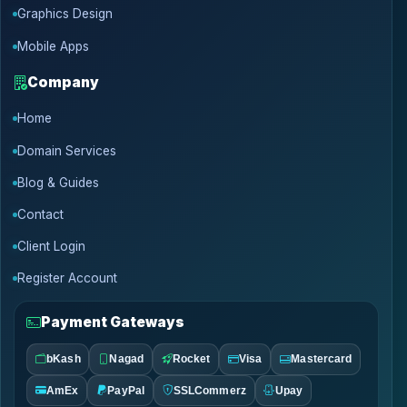
Graphics Design
Mobile Apps
Company
Home
Domain Services
Blog & Guides
Contact
Client Login
Register Account
Payment Gateways
bKash
Nagad
Rocket
Visa
Mastercard
AmEx
PayPal
SSLCommerz
Upay