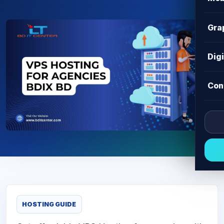
Gra
Dig
Con
HOSTING GUIDE