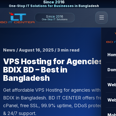
Since 2016
One-Stop IT Solutions for Businesses in Bangladesh
Since 2016
One-Stop IT Solutions
News / August 16, 2025 / 3 min read
Ho
VPS Hosting for Agencies
BDIX BD – Best in
Dom
Bangladesh
Web
Get affordable VPS Hosting for agencies with
BDIX in Bangladesh. BD IT CENTER offers free
Web
cPanel, free SSL, 99.9% uptime, DDoS protection
& 24/7 support.
Mob