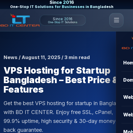
Since 2016
One-Stop IT Solutions for Businesses in Bangladesh
Since 2016
One-Stop IT Solutions
News / August 11, 2025 / 3 min read
Ho
VPS Hosting for Startup
Bangladesh – Best Price &
Dom
Features
Web
Get the best VPS hosting for startup in Bangladesh
with BD IT CENTER. Enjoy free SSL, cPanel,
Web
99.9% uptime, high security & 30-day money-
back guarantee.
Mob