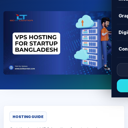
Gra
Dig
Con
HOSTING GUIDE