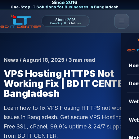
Since 2016
One-Stop IT Solutions for Businesses in Bangladesh
Since 2016
One-Stop IT Solutions
News / August 18, 2025 / 3 min read
Ho
VPS Hosting HTTPS Not
Working Fix | BD IT CENTER
Dom
Bangladesh
Web
Learn how to fix VPS Hosting HTTPS not working
issues in Bangladesh. Get secure VPS Hosting with
Web
Free SSL, cPanel, 99.9% uptime & 24/7 support
from BD IT CENTER.
Mob