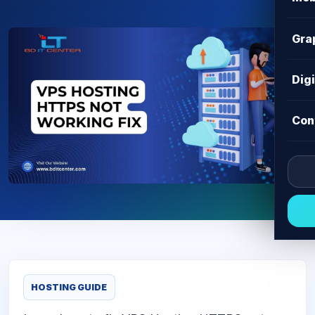
Gra
Dig
Con
HOSTING GUIDE