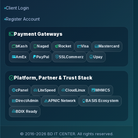
Client Login
Register Account
Payment Gateways
bKash
Nagad
Rocket
Visa
Mastercard
AmEx
PayPal
SSLCommerz
Upay
Platform, Partner & Trust Stack
cPanel
LiteSpeed
CloudLinux
WHMCS
DirectAdmin
APNIC Network
BASIS Ecosystem
BDIX Ready
© 2016-2026 BD IT CENTER. All rights reserved.