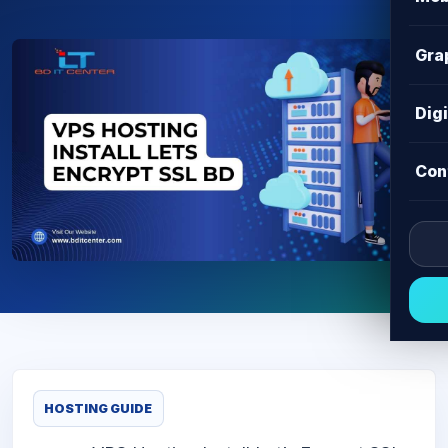
Gra
Dig
Con
HOSTING GUIDE