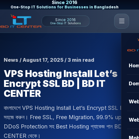
Since 2016
One-Stop IT Solutions for Businesses in Bangladesh
Since 2016
One-Stop IT Solutions
News / August 17, 2025 / 3 min read
Ho
VPS Hosting Install Let’s
Encrypt SSL BD | BD IT
Dom
CENTER
Web
বাংলাদেশে VPS Hosting Install Let’s Encrypt SSL BD
সহজে করুন। Free SSL, Free Migration, 99.9% uptime,
Web
DDoS Protection সহ Best Hosting প্যাকেজ পান BD IT
CENTER থেকে।
Mob