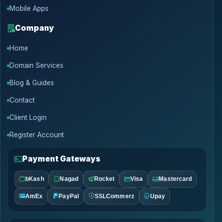
Mobile Apps
Company
Home
Domain Services
Blog & Guides
Contact
Client Login
Register Account
Payment Gateways
bKash
Nagad
Rocket
Visa
Mastercard
AmEx
PayPal
SSLCommerz
Upay