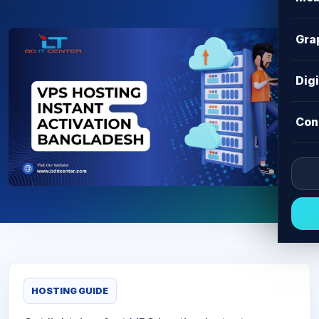
Gra
Dig
Con
HOSTING GUIDE