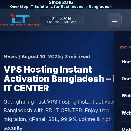
Since 2016
One-Stop IT Solutions for Businesses in Bangladesh
Since 2016
One-Stop IT Solutions
News / August 10, 2025 / 2 min read
Ho
VPS Hosting Instant
Activation Bangladesh – BD
Dom
IT CENTER
Web
Get lightning-fast VPS hosting instant activation in
Bangladesh with BD IT CENTER. Enjoy free
Web
migration, cPanel, SSL, 99.9% uptime & high
security.
Mob