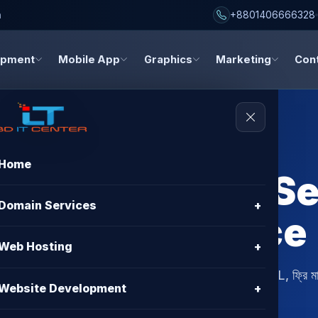
h
+8801406666328
opment
Mobile App
Graphics
Marketing
Con
Home
 or Dedicated S
Domain Services
+
BD – Best Choice
Web Hosting
+
 Server? BD IT CENTER থেকে জানুন সেরা অপশন, ফ্রি SSL, ফ্রি মা
Website Development
+