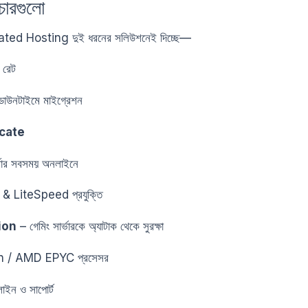
িচারগুলো
ed Hosting দুই ধরনের সলিউশনেই দিচ্ছে—
 রেট
াউনটাইমে মাইগ্রেশন
icate
্ভার সবসময় অনলাইনে
LiteSpeed প্রযুক্তি
ion
– গেমিং সার্ভারকে অ্যাটাক থেকে সুরক্ষা
n / AMD EPYC প্রসেসর
াইন ও সাপোর্ট