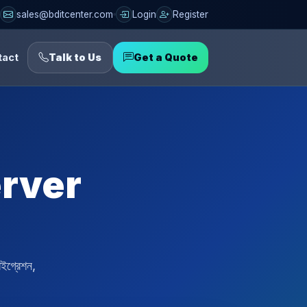
sales@bditcenter.com
Login
Register
tact
Talk to Us
Get a Quote
erver
ইগ্রেশন,