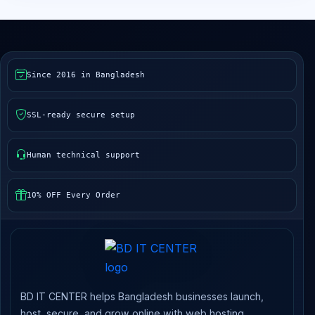
Since 2016 in Bangladesh
SSL-ready secure setup
Human technical support
10% OFF Every Order
BD IT CENTER helps Bangladesh businesses launch,
host, secure, and grow online with web hosting,