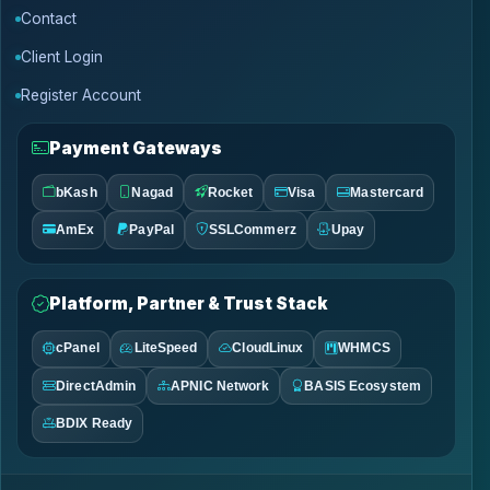
Contact
Client Login
Register Account
Payment Gateways
bKash
Nagad
Rocket
Visa
Mastercard
AmEx
PayPal
SSLCommerz
Upay
Platform, Partner & Trust Stack
cPanel
LiteSpeed
CloudLinux
WHMCS
DirectAdmin
APNIC Network
BASIS Ecosystem
BDIX Ready