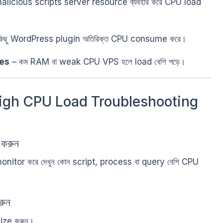
alicious scripts server resource ব্যবহার করে CPU load
িছু WordPress plugin অতিরিক্ত CPU consume করে।
ces
– কম RAM বা weak CPU VPS হলে load বেশি পড়ে।
igh CPU Load Troubleshooting
করুন
nitor করে দেখুন কোন script, process বা query বেশি CPU
ুন
ize করুন।