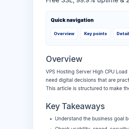
Free SSL, 99.9% uptime & 
Quick navigation
Overview
Key points
Detai
Overview
VPS Hosting Server High CPU Load 
need digital decisions that are prac
This article is structured to make t
Key Takeaways
Understand the business goal be