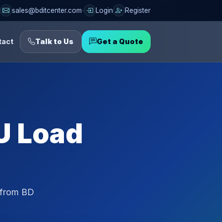
sales@bditcenter.com
Login
Register
tact
Talk to Us
Get a Quote
U Load
 from BD