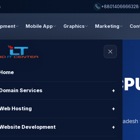
h
+8801406666328
opment
Mobile App
Graphics
Marketing
Con
Home
 Server High CP
Domain Services
+
 CENTER
Web Hosting
+
 troubleshooting. Get best VPS hosting in Bangladesh
Website Development
+
 99.9% uptime & 24/7 support.