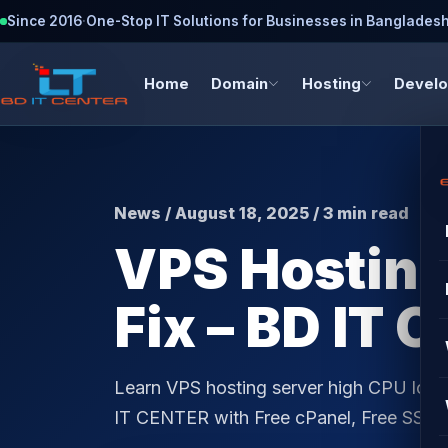
Since 2016
·
One-Stop IT Solutions for Businesses in Banglades
Home
Domain
Hosting
Devel
News / August 18, 2025 / 3 min read
VPS Hosting
Fix – BD IT
Learn VPS hosting server high CPU load
IT CENTER with Free cPanel, Free SSL,