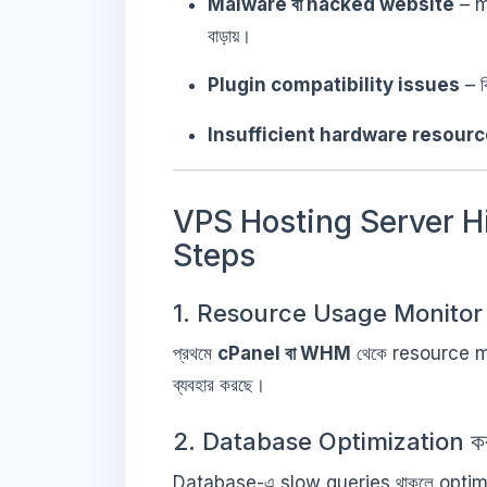
Malware বা hacked website
– m
বাড়ায়।
Plugin compatibility issues
– ক
Insufficient hardware resour
VPS Hosting Server H
Steps
1. Resource Usage Monitor 
প্রথমে
cPanel বা WHM
থেকে resource mo
ব্যবহার করছে।
2. Database Optimization কর
Database-এ slow queries থাকলে optim