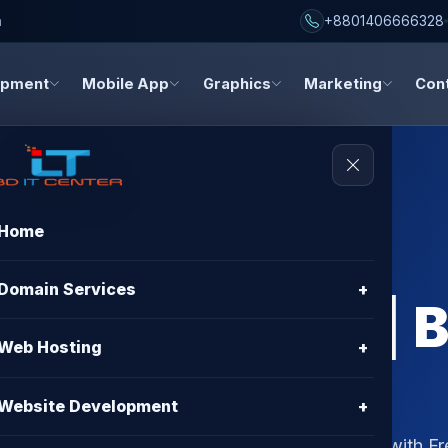
h
+8801406666328
opment
Mobile App
Graphics
Marketing
Con
Home
g Spam Email
Domain Services
+
n Bangladesh | B
Web Hosting
+
Website Development
+
 Hosting. Get Best VPS Hosting in Bangladesh with Fr