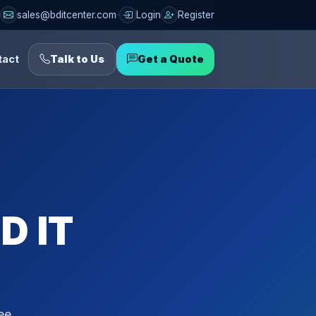
sales@bditcenter.com
Login
Register
tact
Talk to Us
Get a Quote
D IT
ee