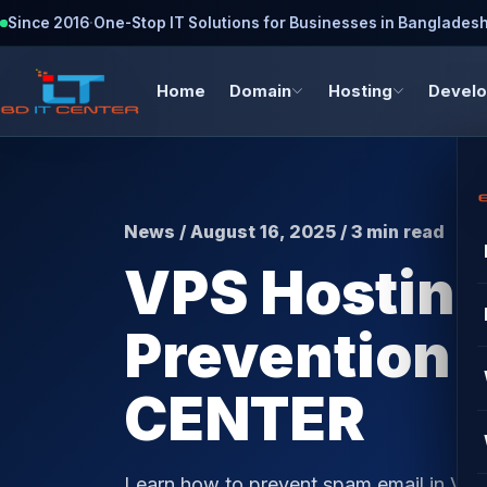
Since 2016
·
One-Stop IT Solutions for Businesses in Banglades
Home
Domain
Hosting
Devel
News / August 16, 2025 / 3 min read
VPS Hostin
Prevention i
CENTER
Learn how to prevent spam email in VPS