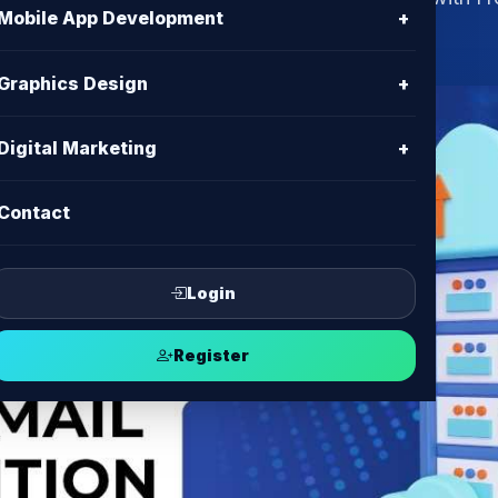
Mobile App Development
+
& spam prevention from BD IT CENTER.
Graphics Design
+
Digital Marketing
+
Contact
Login
Register