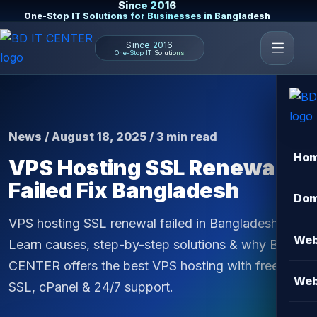
Since 2016
One-Stop IT Solutions for Businesses in Bangladesh
Since 2016
One-Stop IT Solutions
News / August 18, 2025 / 3 min read
Ho
VPS Hosting SSL Renewal
Failed Fix Bangladesh
Dom
VPS hosting SSL renewal failed in Bangladesh?
Web
Learn causes, step-by-step solutions & why BD IT
CENTER offers the best VPS hosting with free
Web
SSL, cPanel & 24/7 support.