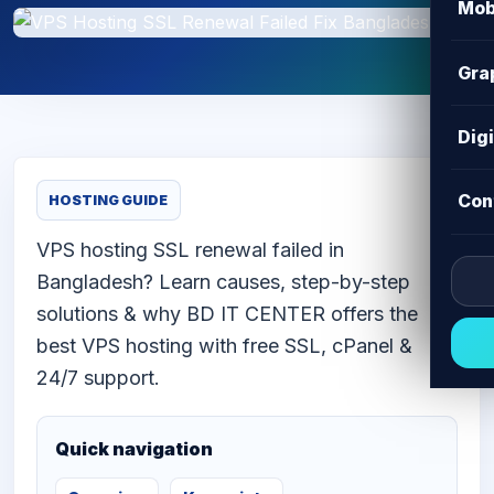
Mob
Gra
Dig
Con
HOSTING GUIDE
VPS hosting SSL renewal failed in
Bangladesh? Learn causes, step-by-step
solutions & why BD IT CENTER offers the
best VPS hosting with free SSL, cPanel &
24/7 support.
Quick navigation