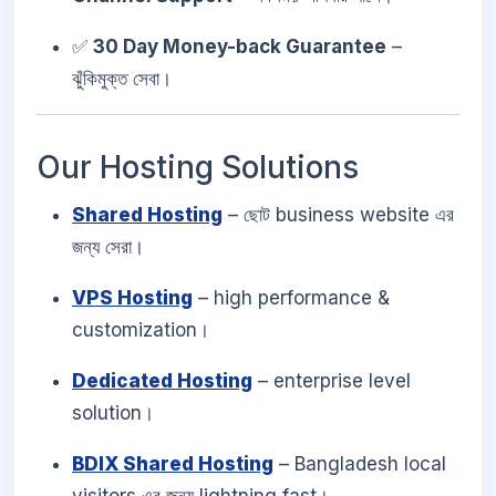
✅
30 Day Money-back Guarantee
–
ঝুঁকিমুক্ত সেবা।
Our Hosting Solutions
Shared Hosting
– ছোট business website এর
জন্য সেরা।
VPS Hosting
– high performance &
customization।
Dedicated Hosting
– enterprise level
solution।
BDIX Shared Hosting
– Bangladesh local
visitors এর জন্য lightning fast।