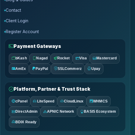
Contact
Client Login
Register Account
Payment Gateways
bKash
Nagad
Rocket
Visa
Mastercard
AmEx
PayPal
SSLCommerz
Upay
Platform, Partner & Trust Stack
cPanel
LiteSpeed
CloudLinux
WHMCS
DirectAdmin
APNIC Network
BASIS Ecosystem
BDIX Ready