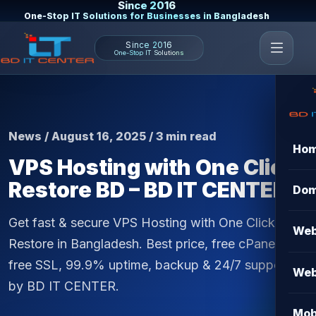
Since 2016
One-Stop IT Solutions for Businesses in Bangladesh
Since 2016
One-Stop IT Solutions
News / August 16, 2025 / 3 min read
Ho
VPS Hosting with One Click
Restore BD – BD IT CENTER
Dom
Get fast & secure VPS Hosting with One Click
Web
Restore in Bangladesh. Best price, free cPanel,
free SSL, 99.9% uptime, backup & 24/7 support
Web
by BD IT CENTER.
Mob