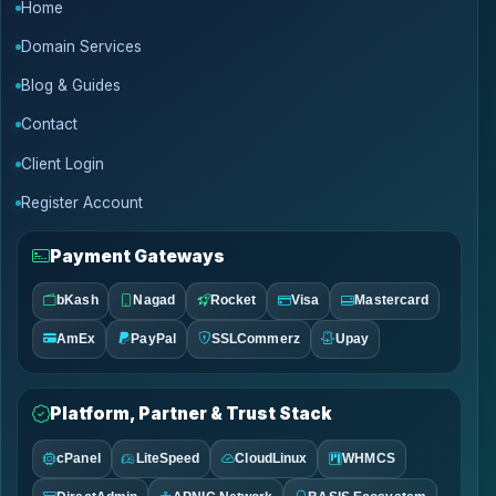
Home
Domain Services
Blog & Guides
Contact
Client Login
Register Account
Payment Gateways
bKash
Nagad
Rocket
Visa
Mastercard
AmEx
PayPal
SSLCommerz
Upay
Platform, Partner & Trust Stack
cPanel
LiteSpeed
CloudLinux
WHMCS