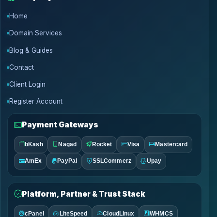
Home
Domain Services
Blog & Guides
Contact
Client Login
Register Account
Payment Gateways
bKash
Nagad
Rocket
Visa
Mastercard
AmEx
PayPal
SSLCommerz
Upay
Platform, Partner & Trust Stack
cPanel
LiteSpeed
CloudLinux
WHMCS