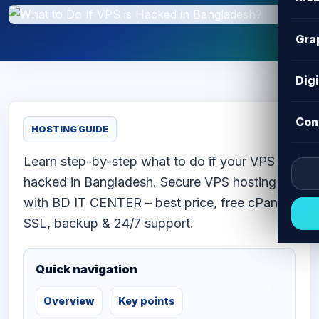
Gra
Dig
Con
HOSTING GUIDE
Learn step-by-step what to do if your VPS is
hacked in Bangladesh. Secure VPS hosting
with BD IT CENTER – best price, free cPanel,
SSL, backup & 24/7 support.
Quick navigation
Overview
Key points