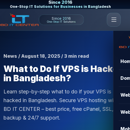
Since 2016
One-Stop IT Solutions for Businesses in Bangladesh
Since 2016
One-Stop IT Solutions
News / August 18, 2025 / 3 min read
Ho
What to Do If VPS is Hacked
in Bangladesh?
Dom
Learn step-by-step what to do if your VPS is
Web
hacked in Bangladesh. Secure VPS hosting with
BD IT CENTER – best price, free cPanel, SSL,
Web
backup & 24/7 support.
Mob