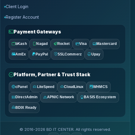
Client Login
Register Account
Payment Gateways
bKash
Nagad
Rocket
Visa
Mastercard
AmEx
PayPal
SSLCommerz
Upay
Platform, Partner & Trust Stack
cPanel
LiteSpeed
CloudLinux
WHMCS
DirectAdmin
APNIC Network
BASIS Ecosystem
BDIX Ready
© 2016-2026 BD IT CENTER. All rights reserved.