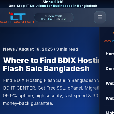
Since 2016
One-Stop IT Solutions for Businesses in Bangladesh
Since 2016
One-Stop IT Solutions
News / August 16, 2025 / 3 min read
Ho
Where to Find BDIX Hosting
Flash Sale Bangladesh
Dom
Find BDIX Hosting Flash Sale in Bangladesh with
Web
BD IT CENTER. Get Free SSL, cPanel, Migration,
99.9% uptime, high security, fast speed & 30-day
Web
money-back guarantee.
Mob