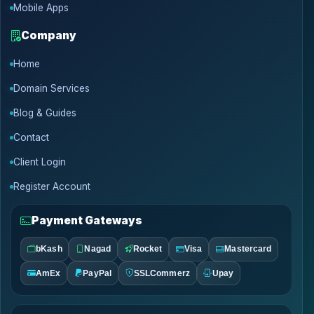
Mobile Apps
Company
Home
Domain Services
Blog & Guides
Contact
Client Login
Register Account
Payment Gateways
bKash
Nagad
Rocket
Visa
Mastercard
AmEx
PayPal
SSLCommerz
Upay