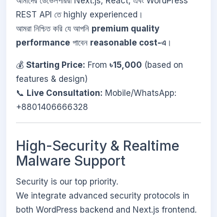
আমাদের ডেভেলপাররা Next.js, React, এবং WordPress
REST API তে highly experienced।
আমরা নিশ্চিত করি যে আপনি
premium quality
performance
পাবেন
reasonable cost-এ
।
💰
Starting Price:
From
৳15,000
(based on
features & design)
📞
Live Consultation:
Mobile/WhatsApp:
+8801406666328
High-Security & Realtime
Malware Support
Security is our top priority.
We integrate advanced security protocols in
both WordPress backend and Next.js frontend.