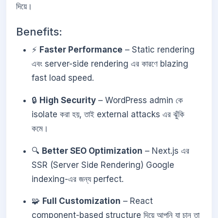
দিয়ে।
Benefits:
⚡
Faster Performance
– Static rendering
এবং server-side rendering এর কারণে blazing
fast load speed.
🔒
High Security
– WordPress admin কে
isolate করা হয়, তাই external attacks এর ঝুঁকি
কমে।
🔍
Better SEO Optimization
– Next.js এর
SSR (Server Side Rendering) Google
indexing-এর জন্য perfect.
🧩
Full Customization
– React
component-based structure দিয়ে আপনি যা চান তা