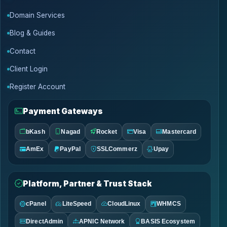
Domain Services
Blog & Guides
Contact
Client Login
Register Account
Payment Gateways
bKash
Nagad
Rocket
Visa
Mastercard
AmEx
PayPal
SSLCommerz
Upay
Platform, Partner & Trust Stack
cPanel
LiteSpeed
CloudLinux
WHMCS
DirectAdmin
APNIC Network
BASIS Ecosystem