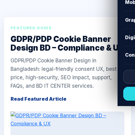
Mob
Gra
FEATURED GUIDE
GDPR/PDP Cookie Banner
Dig
Design BD – Compliance & UX
Con
GDPR/PDP Cookie Banner Design in
Bangladesh: legal-friendly consent UX, best
price, high-security, SEO impact, support,
FAQs, and BD IT CENTER services.
Read Featured Article