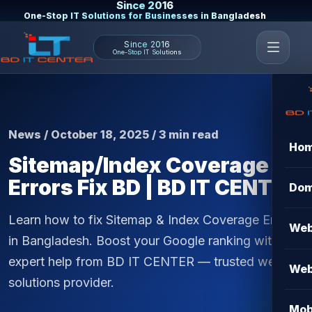
Since 2016
One-Stop IT Solutions for Businesses in Bangladesh
Since 2016
One-Stop IT Solutions
News / October 18, 2025 / 3 min read
Ho
Sitemap/Index Coverage
Errors Fix BD | BD IT CENTER
Dom
Learn how to fix Sitemap & Index Coverage Errors
Web
in Bangladesh. Boost your Google ranking with
expert help from BD IT CENTER — trusted web
Web
solutions provider.
Mob