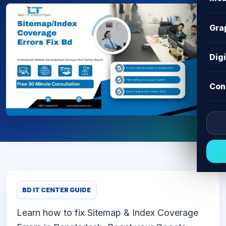
Gra
Dig
Con
BD IT CENTER GUIDE
Learn how to fix Sitemap & Index Coverage