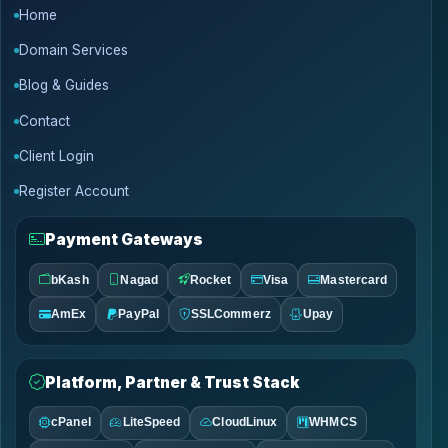
Home
Domain Services
Blog & Guides
Contact
Client Login
Register Account
Payment Gateways
bKash
Nagad
Rocket
Visa
Mastercard
AmEx
PayPal
SSLCommerz
Upay
Platform, Partner & Trust Stack
cPanel
LiteSpeed
CloudLinux
WHMCS