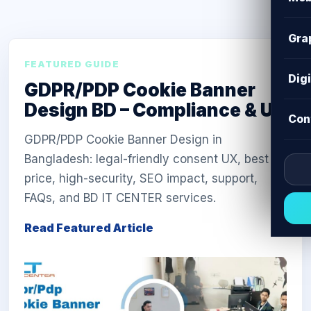
Gra
FEATURED GUIDE
Dig
GDPR/PDP Cookie Banner
Design BD – Compliance & UX
Con
GDPR/PDP Cookie Banner Design in
Bangladesh: legal-friendly consent UX, best
price, high-security, SEO impact, support,
FAQs, and BD IT CENTER services.
Read Featured Article