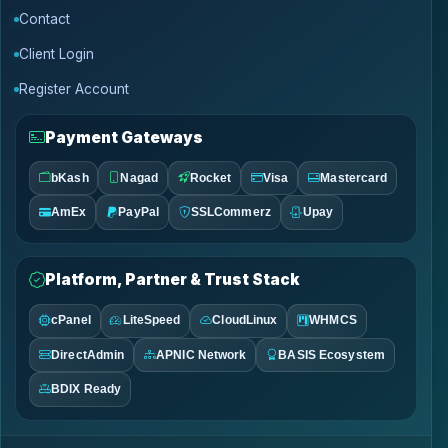
Contact
Client Login
Register Account
Payment Gateways
bKash
Nagad
Rocket
Visa
Mastercard
AmEx
PayPal
SSLCommerz
Upay
Platform, Partner & Trust Stack
cPanel
LiteSpeed
CloudLinux
WHMCS
DirectAdmin
APNIC Network
BASIS Ecosystem
BDIX Ready